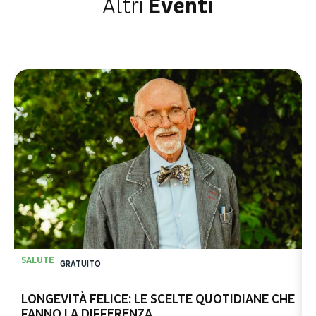
Altri
Eventi
SALUTE
S
GRATUITO
LONGEVITÀ FELICE: LE SCELTE QUOTIDIANE CHE
L
FANNO LA DIFFERENZA