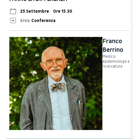
25 Settembre
Ore 15.30
Area:
Conferenza
Franco
Berrino
Medico,
epidemiologo e
ricercatore