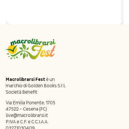
Macrolibrarsi Fest
è un
marchio di Golden Books S.r.l.
Società Benefit
Via Emilia Ponente, 1705
47522 – Cesena (FC)
live@macrolibrarsi.it
P.IVA e C.F. e C.C.I.A.A.
03271030409