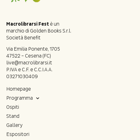
Macrolibrarsi Fest
è un
marchio di Golden Books S.r.l.
Società Benefit
Via Emilia Ponente, 1705
47522 – Cesena (FC)
live@macrolibrarsi.it
P.IVA e C.F. e C.C.I.A.A.
03271030409
Homepage
Programma
Ospiti
Stand
Gallery
Espositori