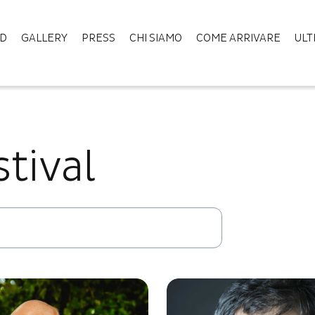
ND
GALLERY
PRESS
CHI SIAMO
COME ARRIVARE
ULT
stival