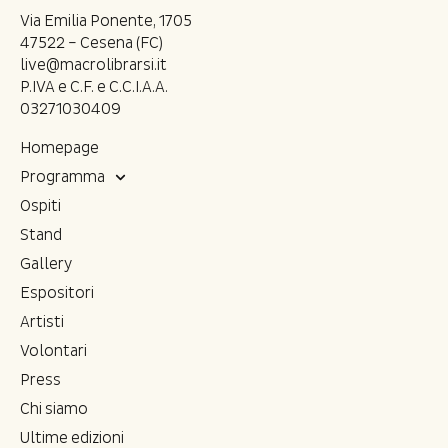
Via Emilia Ponente, 1705
47522 – Cesena (FC)
live@macrolibrarsi.it
P.IVA e C.F. e C.C.I.A.A.
03271030409
Homepage
Programma
Ospiti
Stand
Gallery
Espositori
Artisti
Volontari
Press
Chi siamo
Ultime edizioni