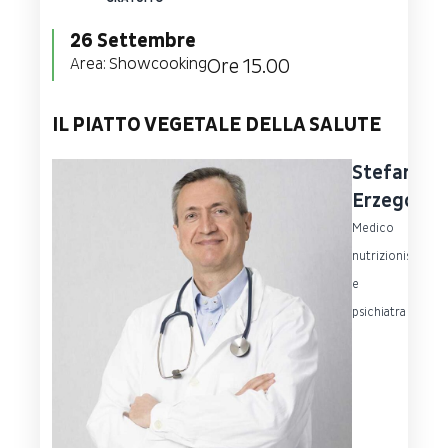
26 Settembre
Area:
Showcooking
Ore 15.00
IL PIATTO VEGETALE DELLA SALUTE
Stefano
Erzegoves
Medico
nutrizionista
e
psichiatra