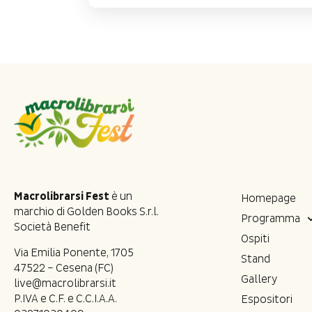
Macrolibrarsi Fest
è un
Homepage
marchio di Golden Books S.r.l.
Programma
Società Benefit
Ospiti
Via Emilia Ponente, 1705
Stand
47522 – Cesena (FC)
Gallery
live@macrolibrarsi.it
P.IVA e C.F. e C.C.I.A.A.
Espositori