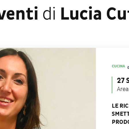
venti
di
Lucia Cu
CUCINA
27 
Area
LE RI
SMETT
PRODO