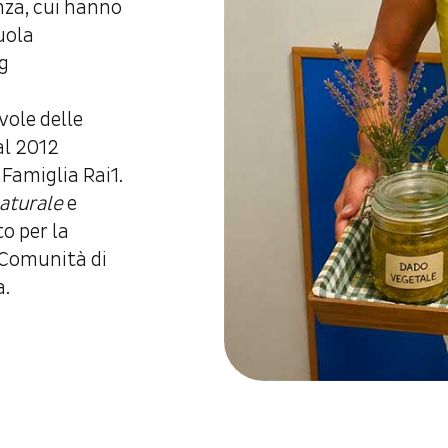
nza, cui hanno
uola
og
vole delle
al 2012
 Famiglia Rai1.
aturale
e
o per la
i Comunità di
a.