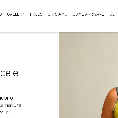
D
GALLERY
PRESS
CHI SIAMO
COME ARRIVARE
ULT
ice e
ondono
lla natura.
si di