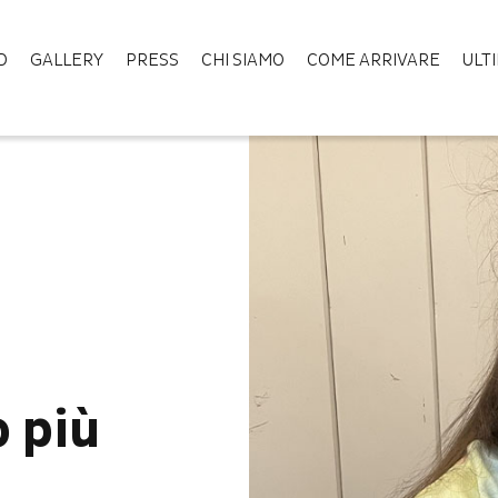
D
GALLERY
PRESS
CHI SIAMO
COME ARRIVARE
ULT
o più