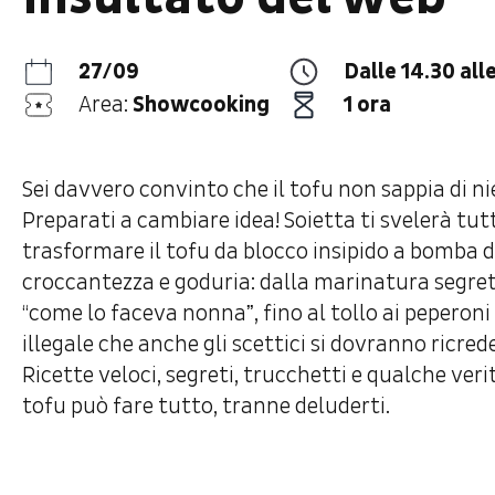
27/09
Dalle 14.30 all
Area:
Showcooking
1 ora
Sei davvero convinto che il tofu non sappia di n
Preparati a cambiare idea! Soietta ti svelerà tutti
trasformare il tofu da blocco insipido a bomba d
croccantezza e goduria: dalla marinatura segret
“come lo faceva nonnaˮ, fino al tollo ai peperon
illegale che anche gli scettici si dovranno ricred
Ricette veloci, segreti, trucchetti e qualche verit
tofu può fare tutto, tranne deluderti.