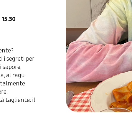
e 15.30
iente?
 i segreti per
i sapore,
a, al ragù
i talmente
ere.
à tagliente: il