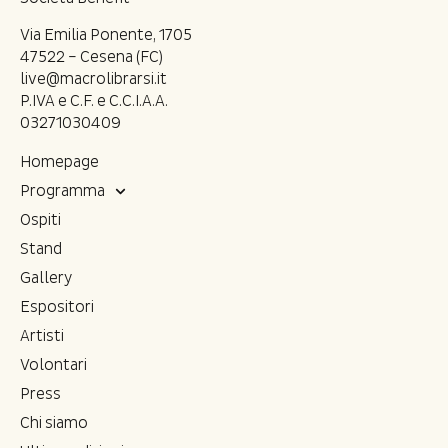
Via Emilia Ponente, 1705
47522 – Cesena (FC)
live@macrolibrarsi.it
P.IVA e C.F. e C.C.I.A.A.
03271030409
Homepage
Programma
Ospiti
Stand
Gallery
Espositori
Artisti
Volontari
Press
Chi siamo