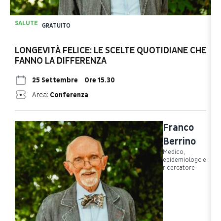
SALUTE
S
GRATUITO
LONGEVITÀ FELICE: LE SCELTE QUOTIDIANE CHE
L
FANNO LA DIFFERENZA
25 Settembre
Ore 15.30
Area:
Conferenza
Franco
Berrino
Medico,
epidemiologo e
ricercatore