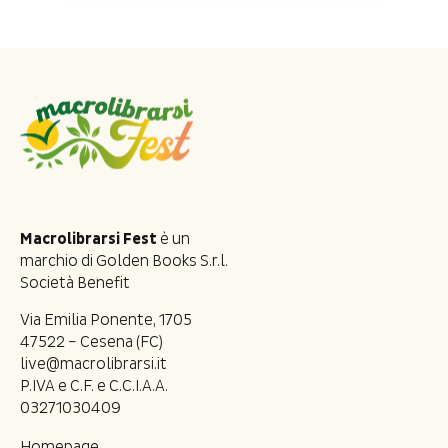
Macrolibrarsi Fest
è un
marchio di Golden Books S.r.l.
Società Benefit
Via Emilia Ponente, 1705
47522 – Cesena (FC)
live@macrolibrarsi.it
P.IVA e C.F. e C.C.I.A.A.
03271030409
Homepage