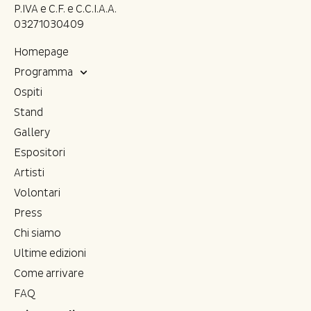
P.IVA e C.F. e C.C.I.A.A.
03271030409
Homepage
Programma
Ospiti
Stand
Gallery
Espositori
Artisti
Volontari
Press
Chi siamo
Ultime edizioni
Come arrivare
FAQ