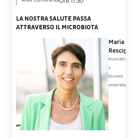
Area:
Conferenza
Ore 17.30
LA NOSTRA SALUTE PASSA
ATTRAVERSO IL MICROBIOTA
Maria
Rescigno
Ricercatrice
e
docente
universitaria