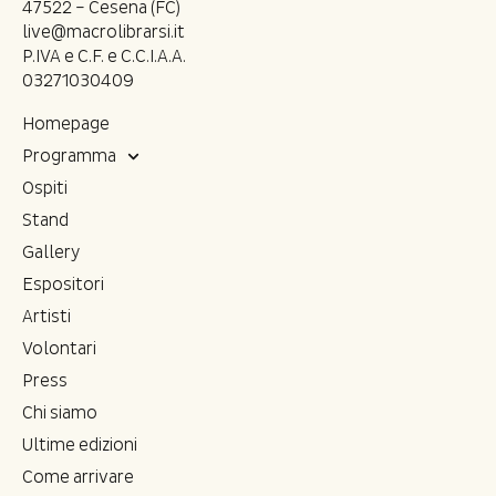
47522 – Cesena (FC)
live@macrolibrarsi.it
P.IVA e C.F. e C.C.I.A.A.
03271030409
Homepage
Programma
Ospiti
Stand
Gallery
Espositori
Artisti
Volontari
Press
Chi siamo
Ultime edizioni
Come arrivare