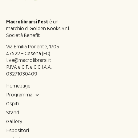
Macrolibrarsi Fest
è un
marchio di Golden Books S.r.l.
Società Benefit
Via Emilia Ponente, 1705
47522 – Cesena (FC)
live@macrolibrarsi.it
P.IVA e C.F. e C.C.I.A.A.
03271030409
Homepage
Programma
Ospiti
Stand
Gallery
Espositori