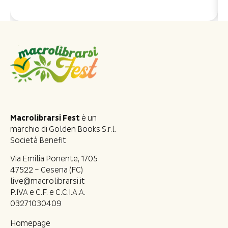
Macrolibrarsi Fest
è un
marchio di Golden Books S.r.l.
Società Benefit
Via Emilia Ponente, 1705
47522 – Cesena (FC)
live@macrolibrarsi.it
P.IVA e C.F. e C.C.I.A.A.
03271030409
Homepage