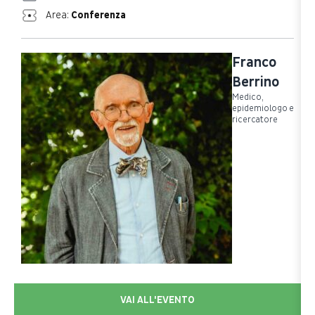
Area:
Conferenza
Franco
Berrino
Medico,
epidemiologo e
ricercatore
VAI ALL'EVENTO